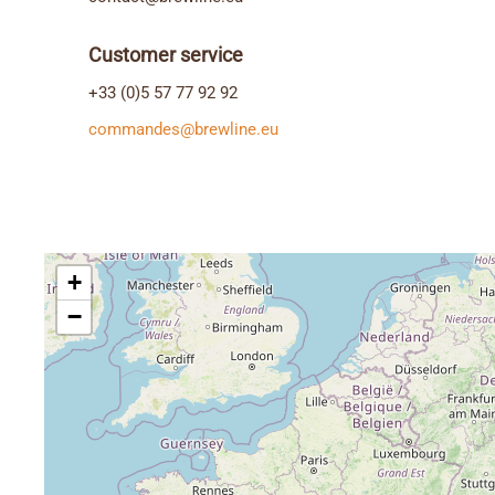
Customer service
+33 (0)5 57 77 92 92
commandes@brewline.eu
+
−