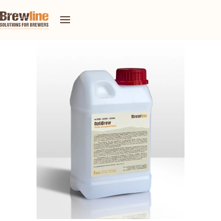
ENZIMI
Gli enzimi svolgono un ruolo essenziale nella produzione della
birra. Brewline offre una gamma di preparati enzimatici per
l'ottimizzazione dei processi e la qualità della birra.